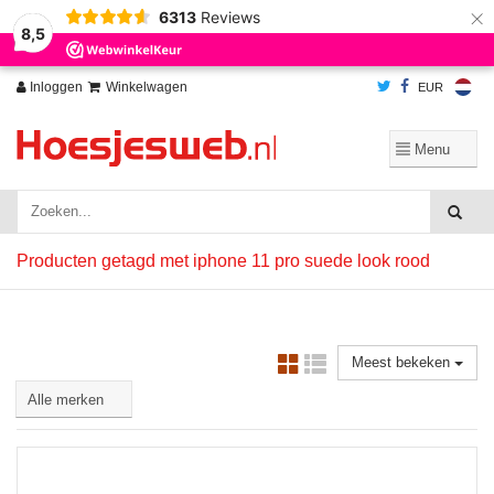
×
6313
Reviews
Wij slaan cookies op om onze website te verbeteren. Is dat akkoord?
Ja
8,5
Nee
Meer over cookies »
Inloggen
Winkelwagen
EUR
Producten getagd met iphone 11 pro suede look rood
Meest bekeken