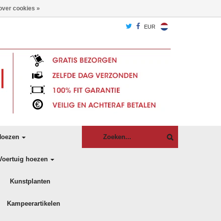
over cookies »
EUR
oezen
Voertuig hoezen
Kunstplanten
Kampeerartikelen