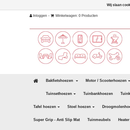
Wij slaan coo
-
Inloggen
Winkelwagen: 0 Producten
Bakfietshoezen
Motor / Scooterhoezen
Tuinsethoezen
Tuinbankhoezen
Tuin
Tafel hoezen
Stoel hoezen
Droogmolenho
Super Grip - Anti Slip Mat
Tuinmeubels
Heater