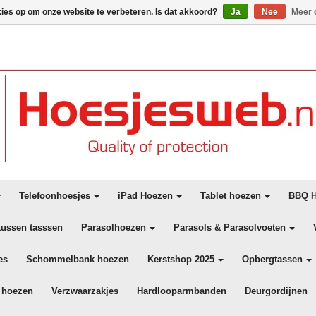
kies op om onze website te verbeteren. Is dat akkoord?
Ja
Nee
Meer 
Telefoonhoesjes
iPad Hoezen
Tablet hoezen
BBQ H
kussen tasssen
Parasolhoezen
Parasols & Parasolvoeten
es
Schommelbank hoezen
Kerstshop 2025
Opbergtassen
 hoezen
Verzwaarzakjes
Hardlooparmbanden
Deurgordijnen