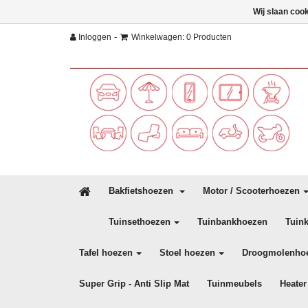
Wij slaan coo
-
Inloggen
Winkelwagen: 0 Producten
Bakfietshoezen
Motor / Scooterhoezen
Tuinsethoezen
Tuinbankhoezen
Tuin
Tafel hoezen
Stoel hoezen
Droogmolenho
Super Grip - Anti Slip Mat
Tuinmeubels
Heater