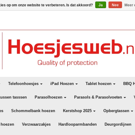
kies op om onze website te verbeteren. Is dat akkoord?
Ja
Nee
Meer 
Telefoonhoesjes
iPad Hoezen
Tablet hoezen
BBQ H
kussen tasssen
Parasolhoezen
Parasols & Parasolvoeten
es
Schommelbank hoezen
Kerstshop 2025
Opbergtassen
 hoezen
Verzwaarzakjes
Hardlooparmbanden
Deurgordijnen