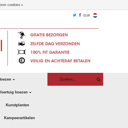
over cookies »
EUR
oezen
Voertuig hoezen
Kunstplanten
Kampeerartikelen