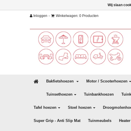
Wij slaan coo
-
Inloggen
Winkelwagen: 0 Producten
Bakfietshoezen
Motor / Scooterhoezen
Tuinsethoezen
Tuinbankhoezen
Tuin
Tafel hoezen
Stoel hoezen
Droogmolenho
Super Grip - Anti Slip Mat
Tuinmeubels
Heater