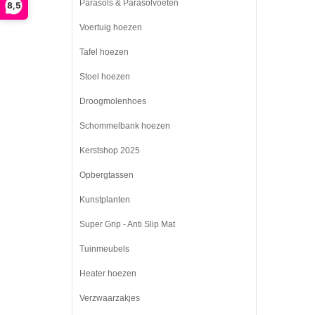
Parasols & Parasolvoeten
8,5
Voertuig hoezen
Tafel hoezen
Stoel hoezen
Droogmolenhoes
Schommelbank hoezen
Kerstshop 2025
Opbergtassen
Kunstplanten
Super Grip - Anti Slip Mat
Tuinmeubels
Heater hoezen
Verzwaarzakjes