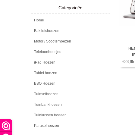
Categorieën
Home
Bakfietshoezen
Motor / Scooterhoezen
HEM
Telefoonhoesjes
i
€23,95
iPad Hoezen
Tablet hoezen
BBQ Hoezen
Tuinsethoezen
Tuinbankhoezen
Tuinkussen tasssen
Parasolhoezen