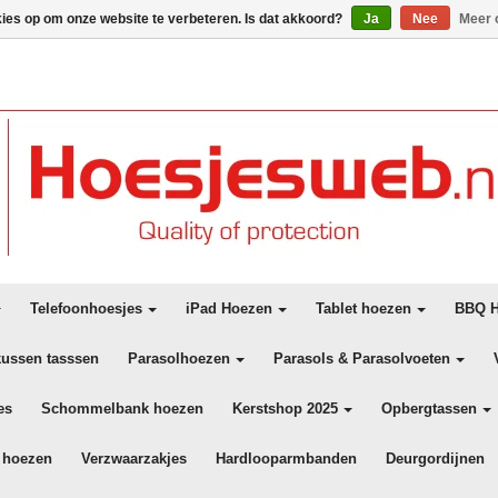
kies op om onze website te verbeteren. Is dat akkoord?
Ja
Nee
Meer 
Telefoonhoesjes
iPad Hoezen
Tablet hoezen
BBQ H
kussen tasssen
Parasolhoezen
Parasols & Parasolvoeten
es
Schommelbank hoezen
Kerstshop 2025
Opbergtassen
 hoezen
Verzwaarzakjes
Hardlooparmbanden
Deurgordijnen