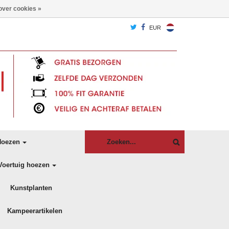
over cookies »
EUR
oezen
Voertuig hoezen
Kunstplanten
Kampeerartikelen