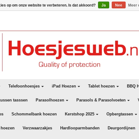
kies op om onze website te verbeteren. Is dat akkoord?
Ja
Nee
Meer 
Telefoonhoesjes
iPad Hoezen
Tablet hoezen
BBQ H
kussen tasssen
Parasolhoezen
Parasols & Parasolvoeten
es
Schommelbank hoezen
Kerstshop 2025
Opbergtassen
 hoezen
Verzwaarzakjes
Hardlooparmbanden
Deurgordijnen