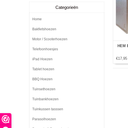
Categorieën
Home
Bakfietshoezen
Motor / Scooterhoezen
HEM B
Telefoonhoesjes
€17,95
iPad Hoezen
Tablet hoezen
BBQ Hoezen
Tuinsethoezen
Tuinbankhoezen
Tuinkussen tasssen
Parasolhoezen