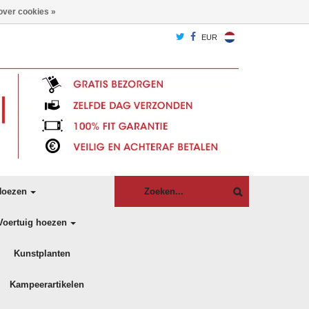
over cookies »
EUR
oezen
Voertuig hoezen
Kunstplanten
Kampeerartikelen