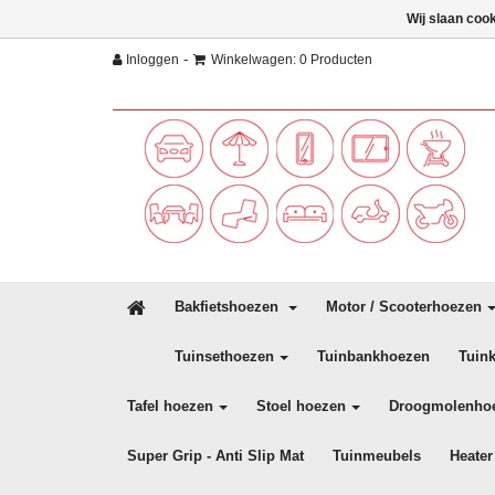
Wij slaan coo
-
Inloggen
Winkelwagen: 0 Producten
Bakfietshoezen
Motor / Scooterhoezen
Tuinsethoezen
Tuinbankhoezen
Tuin
Tafel hoezen
Stoel hoezen
Droogmolenho
Super Grip - Anti Slip Mat
Tuinmeubels
Heater