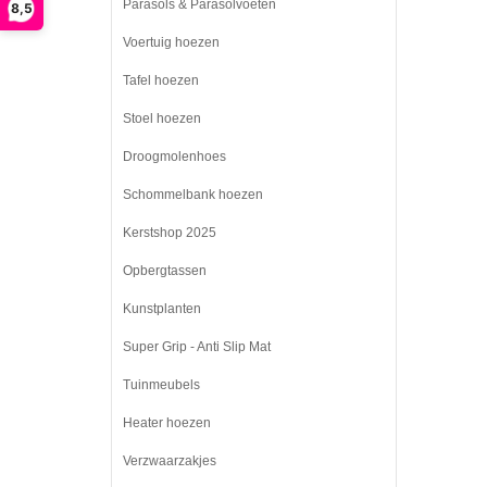
Parasols & Parasolvoeten
8,5
Voertuig hoezen
Tafel hoezen
Stoel hoezen
Droogmolenhoes
Schommelbank hoezen
Kerstshop 2025
Opbergtassen
Kunstplanten
Super Grip - Anti Slip Mat
Tuinmeubels
Heater hoezen
Verzwaarzakjes