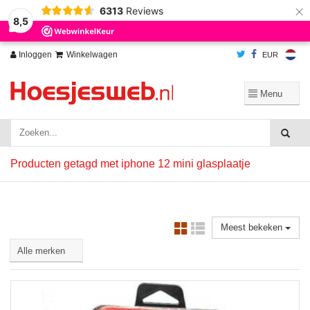
×
6313
Reviews
Wij slaan cookies op om onze website te verbeteren. Is dat akkoord?
Ja
8,5
Nee
Meer over cookies »
Inloggen
Winkelwagen
EUR
Producten getagd met iphone 12 mini glasplaatje
Meest bekeken