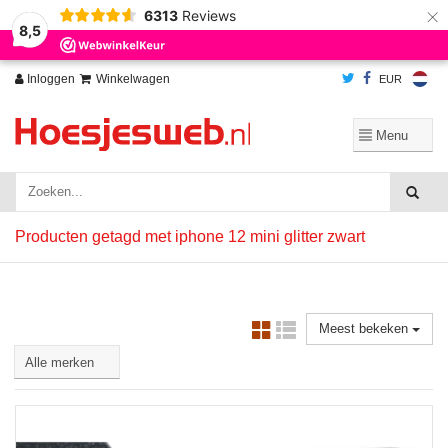
×
6313
Reviews
Wij slaan cookies op om onze website te verbeteren. Is dat akkoord?
Ja
8,5
Nee
Meer over cookies »
Inloggen
Winkelwagen
EUR
Producten getagd met iphone 12 mini glitter zwart
Meest bekeken