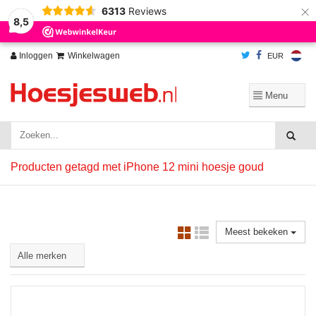
×
6313
Reviews
Wij slaan cookies op om onze website te verbeteren. Is dat akkoord?
Ja
8,5
Nee
Meer over cookies »
Inloggen
Winkelwagen
EUR
Producten getagd met iPhone 12 mini hoesje goud
Meest bekeken