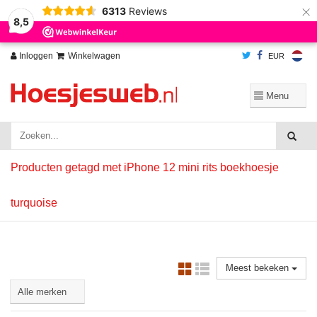
×
6313
Reviews
Wij slaan cookies op om onze website te verbeteren. Is dat akkoord?
Ja
8,5
Nee
Meer over cookies »
Inloggen
Winkelwagen
EUR
Producten getagd met iPhone 12 mini rits boekhoesje
turquoise
Meest bekeken