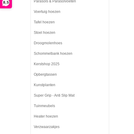
Parasols & Parasolvoeten
8,5
Voertuig hoezen
Tafel hoezen
Stoel hoezen
Droogmolenhoes
Schommelbank hoezen
Kerstshop 2025
Opbergtassen
Kunstplanten
Super Grip - Anti Slip Mat
Tuinmeubels
Heater hoezen
Verzwaarzakjes