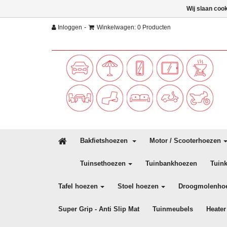
Wij slaan coo
-
Inloggen
Winkelwagen: 0 Producten
Bakfietshoezen
Motor / Scooterhoezen
Tuinsethoezen
Tuinbankhoezen
Tuin
Tafel hoezen
Stoel hoezen
Droogmolenho
Super Grip - Anti Slip Mat
Tuinmeubels
Heater