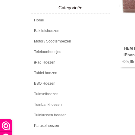
Categorieën
Home
Bakfietshoezen
Motor / Scooterhoezen
HEM L
Telefoonhoesjes
iPhone
€25,95
iPad Hoezen
Tablet hoezen
BBQ Hoezen
Tuinsethoezen
Tuinbankhoezen
Tuinkussen tasssen
Parasolhoezen