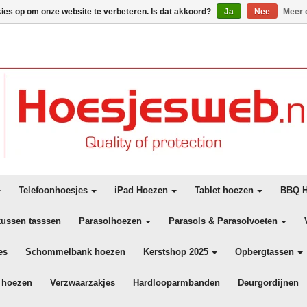
kies op om onze website te verbeteren. Is dat akkoord?
Ja
Nee
Meer 
Telefoonhoesjes
iPad Hoezen
Tablet hoezen
BBQ H
kussen tasssen
Parasolhoezen
Parasols & Parasolvoeten
es
Schommelbank hoezen
Kerstshop 2025
Opbergtassen
 hoezen
Verzwaarzakjes
Hardlooparmbanden
Deurgordijnen