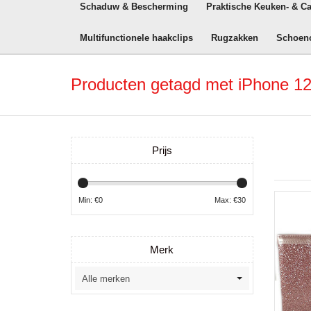
Schaduw & Bescherming
Praktische Keuken- & C
Multifunctionele haakclips
Rugzakken
Schoen
Producten getagd met iPhone 12
Prijs
Min: €
0
Max: €
30
Merk