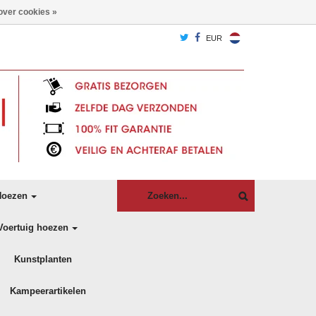
over cookies »
EUR
oezen
Voertuig hoezen
Kunstplanten
Kampeerartikelen