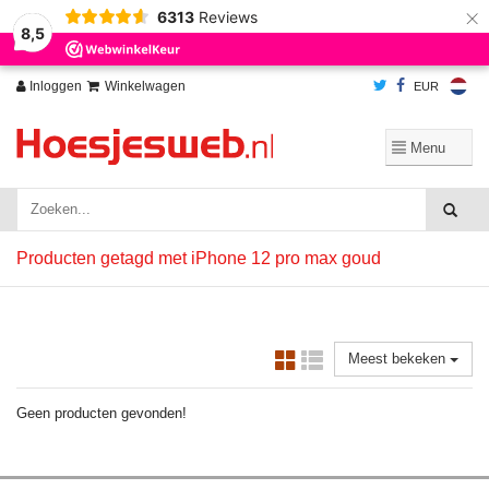
×
6313
Reviews
Wij slaan cookies op om onze website te verbeteren. Is dat akkoord?
Ja
8,5
Nee
Meer over cookies »
Inloggen
Winkelwagen
EUR
Producten getagd met iPhone 12 pro max goud
Meest bekeken
Geen producten gevonden!