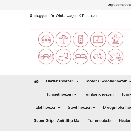
Wij slaan coo
-
Inloggen
Winkelwagen: 0 Producten
Bakfietshoezen
Motor / Scooterhoezen
Tuinsethoezen
Tuinbankhoezen
Tuin
Tafel hoezen
Stoel hoezen
Droogmolenho
Super Grip - Anti Slip Mat
Tuinmeubels
Heater