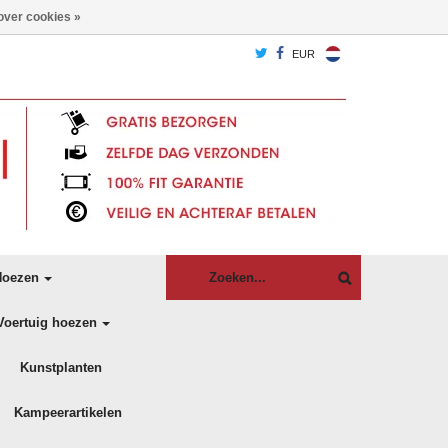
over cookies »
EUR
oezen
Voertuig hoezen
Kunstplanten
Kampeerartikelen