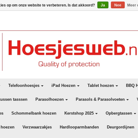
kies op om onze website te verbeteren. Is dat akkoord?
Ja
Nee
Meer 
Telefoonhoesjes
iPad Hoezen
Tablet hoezen
BBQ H
kussen tasssen
Parasolhoezen
Parasols & Parasolvoeten
es
Schommelbank hoezen
Kerstshop 2025
Opbergtassen
 hoezen
Verzwaarzakjes
Hardlooparmbanden
Deurgordijnen