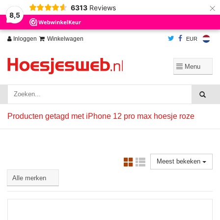
×
6313
Reviews
Wij slaan cookies op om onze website te verbeteren. Is dat akkoord?
Ja
8,5
Nee
Meer over cookies »
Inloggen
Winkelwagen
EUR
Producten getagd met iPhone 12 pro max hoesje roze
Meest bekeken