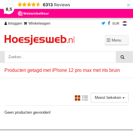
×
6313
Reviews
Wij slaan cookies op om onze website te verbeteren. Is dat akkoord?
Ja
8,5
Nee
Meer over cookies »
Inloggen
Winkelwagen
EUR
Producten getagd met iPhone 12 pro max met rits bruin
Meest bekeken
Geen producten gevonden!