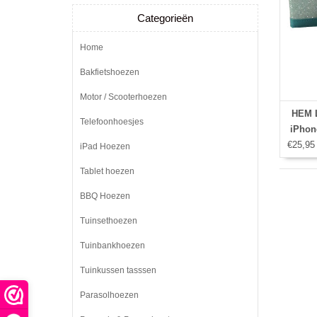
Categorieën
Home
Bakfietshoezen
Motor / Scooterhoezen
HEM L
Telefoonhoesjes
iPhone
€25,95
iPad Hoezen
Tablet hoezen
BBQ Hoezen
Tuinsethoezen
Tuinbankhoezen
Tuinkussen tasssen
Parasolhoezen