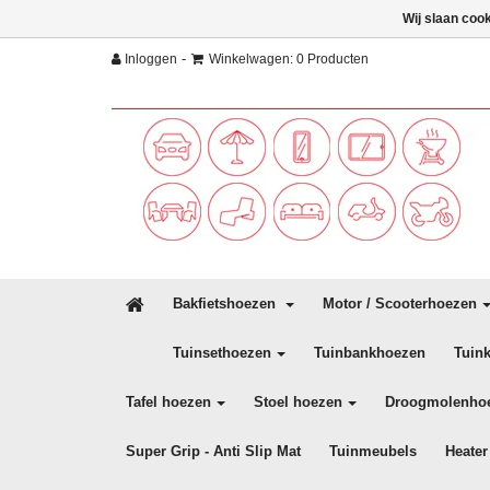
Wij slaan coo
-
Inloggen
Winkelwagen: 0 Producten
Bakfietshoezen
Motor / Scooterhoezen
Tuinsethoezen
Tuinbankhoezen
Tuin
Tafel hoezen
Stoel hoezen
Droogmolenho
Super Grip - Anti Slip Mat
Tuinmeubels
Heater