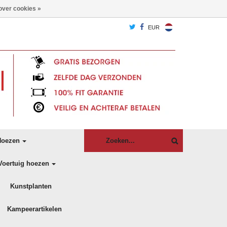
over cookies »
EUR
oezen
Voertuig hoezen
Kunstplanten
Kampeerartikelen