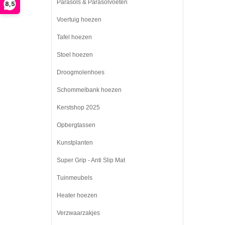
Parasols & Parasolvoeten
8,5
Voertuig hoezen
Tafel hoezen
Stoel hoezen
Droogmolenhoes
Schommelbank hoezen
Kerstshop 2025
Opbergtassen
Kunstplanten
Super Grip - Anti Slip Mat
Tuinmeubels
Heater hoezen
Verzwaarzakjes