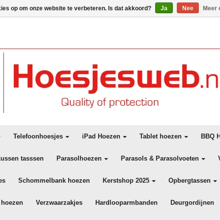
kies op om onze website te verbeteren. Is dat akkoord?
Ja
Nee
Meer 
Telefoonhoesjes
iPad Hoezen
Tablet hoezen
BBQ H
kussen tasssen
Parasolhoezen
Parasols & Parasolvoeten
es
Schommelbank hoezen
Kerstshop 2025
Opbergtassen
 hoezen
Verzwaarzakjes
Hardlooparmbanden
Deurgordijnen