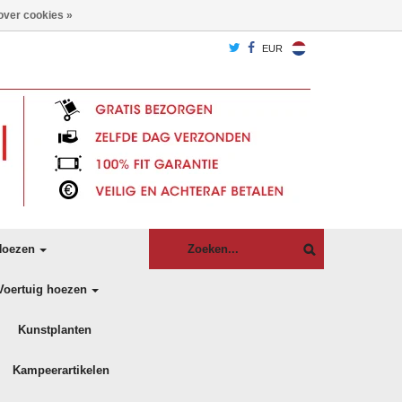
over cookies »
EUR
oezen
Voertuig hoezen
Kunstplanten
Kampeerartikelen