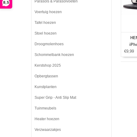
Parasols & Parasolvoeten
8,5
Voertuig hoezen
Tafel hoezen
Stoel hoezen
HEM
Droogmolenhoes
iPh
€9,99
Schommelbank hoezen
Kerstshop 2025
Opbergtassen
Kunstplanten
Super Grip - Anti Slip Mat
Tuinmeubels
Heater hoezen
Verzwaarzakjes