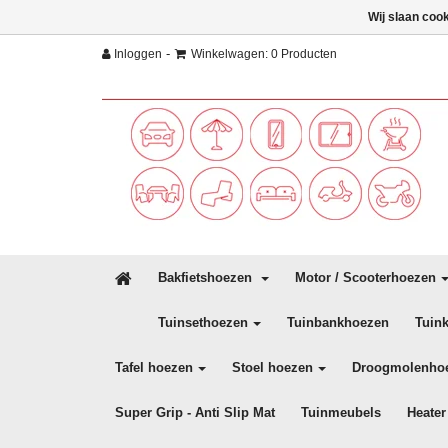
Wij slaan coo
-
Inloggen
Winkelwagen: 0 Producten
Bakfietshoezen
Motor / Scooterhoezen
Tuinsethoezen
Tuinbankhoezen
Tuin
Tafel hoezen
Stoel hoezen
Droogmolenho
Super Grip - Anti Slip Mat
Tuinmeubels
Heater