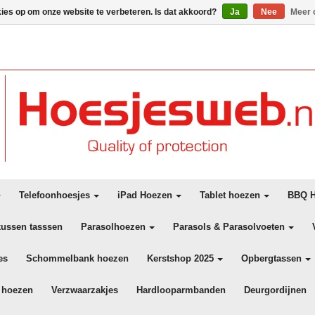
kies op om onze website te verbeteren. Is dat akkoord?
Ja
Nee
Meer 
Telefoonhoesjes
iPad Hoezen
Tablet hoezen
BBQ H
kussen tasssen
Parasolhoezen
Parasols & Parasolvoeten
es
Schommelbank hoezen
Kerstshop 2025
Opbergtassen
 hoezen
Verzwaarzakjes
Hardlooparmbanden
Deurgordijnen