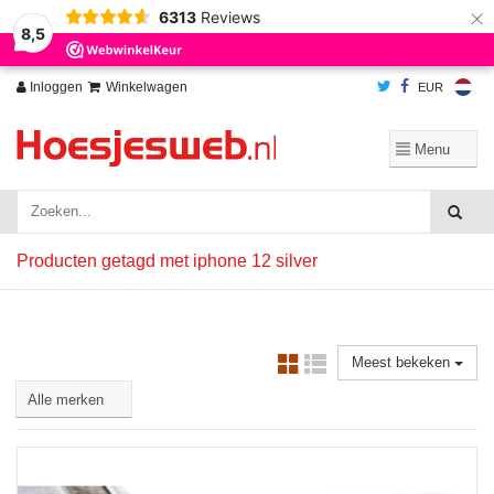
×
6313
Reviews
Wij slaan cookies op om onze website te verbeteren. Is dat akkoord?
Ja
8,5
Nee
Meer over cookies »
Inloggen
Winkelwagen
EUR
Producten getagd met iphone 12 silver
Meest bekeken