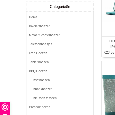
Categorieën
Home
Bakfietshoezen
Motor / Scooterhoezen
HEM
Telefoonhoesjes
iP
€23,95
iPad Hoezen
Tablet hoezen
BBQ Hoezen
Tuinsethoezen
Tuinbankhoezen
Tuinkussen tasssen
Parasolhoezen