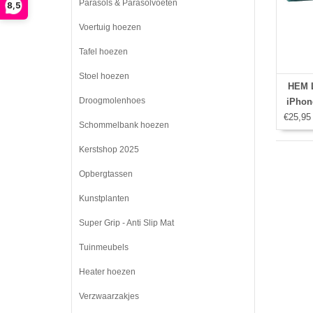
Parasols & Parasolvoeten
8,5
Voertuig hoezen
Tafel hoezen
Stoel hoezen
HEM L
Droogmolenhoes
iPhone
€25,95
Schommelbank hoezen
Kerstshop 2025
Opbergtassen
Kunstplanten
Super Grip - Anti Slip Mat
Tuinmeubels
Heater hoezen
Verzwaarzakjes