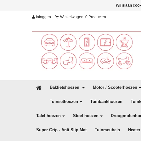
Wij slaan coo
-
Inloggen
Winkelwagen: 0 Producten
Bakfietshoezen
Motor / Scooterhoezen
Tuinsethoezen
Tuinbankhoezen
Tuin
Tafel hoezen
Stoel hoezen
Droogmolenho
Super Grip - Anti Slip Mat
Tuinmeubels
Heater