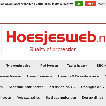
kies op om onze website te verbeteren. Is dat akkoord?
Ja
Nee
Meer 
Telefoonhoesjes
iPad Hoezen
Tablet hoezen
BBQ H
kussen tasssen
Parasolhoezen
Parasols & Parasolvoeten
es
Schommelbank hoezen
Kerstshop 2025
Opbergtassen
 hoezen
Verzwaarzakjes
Hardlooparmbanden
Deurgordijnen