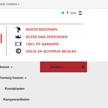
over cookies »
EUR
oezen
Voertuig hoezen
Kunstplanten
Kampeerartikelen