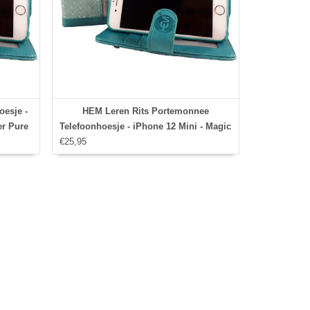
esje -
HEM Leren Rits Portemonnee
er Pure
Telefoonhoesje - iPhone 12 Mini - Magic
€25,95
Glitter Pure Turquoise