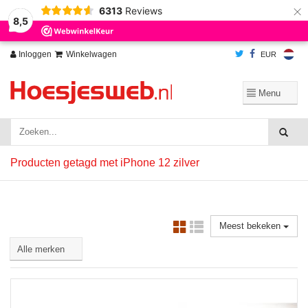
×
6313
Reviews
Wij slaan cookies op om onze website te verbeteren. Is dat akkoord?
Ja
8,5
Nee
Meer over cookies »
Inloggen
Winkelwagen
EUR
Producten getagd met iPhone 12 zilver
Meest bekeken