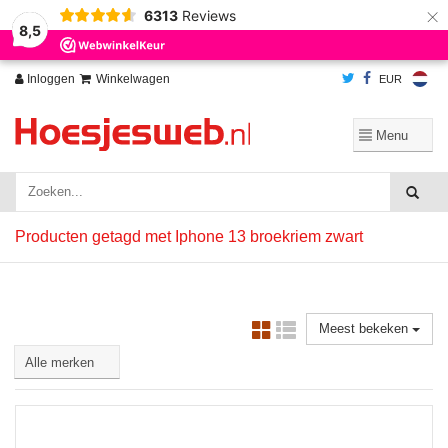
×
6313
Reviews
Wij slaan cookies op om onze website te verbeteren. Is dat akkoord?
Ja
8,5
Nee
Meer over cookies »
Inloggen
Winkelwagen
EUR
Producten getagd met Iphone 13 broekriem zwart
Meest bekeken