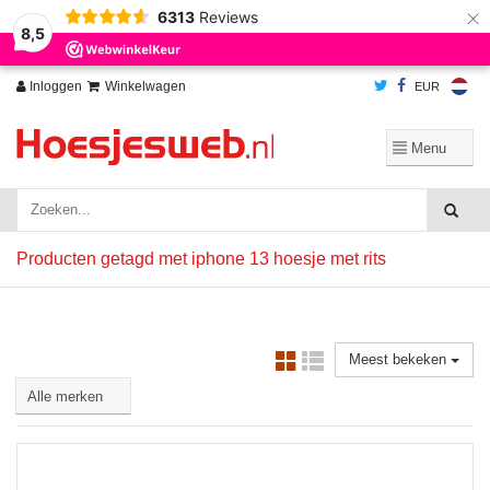
×
6313
Reviews
Wij slaan cookies op om onze website te verbeteren. Is dat akkoord?
Ja
8,5
Nee
Meer over cookies »
Inloggen
Winkelwagen
EUR
Producten getagd met iphone 13 hoesje met rits
Meest bekeken