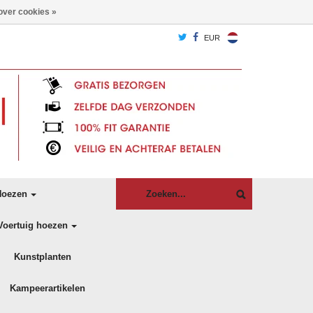
over cookies »
EUR
oezen
Voertuig hoezen
Kunstplanten
Kampeerartikelen