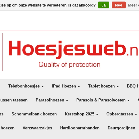
kies op om onze website te verbeteren. Is dat akkoord?
Ja
Nee
Meer 
Telefoonhoesjes
iPad Hoezen
Tablet hoezen
BBQ H
kussen tasssen
Parasolhoezen
Parasols & Parasolvoeten
es
Schommelbank hoezen
Kerstshop 2025
Opbergtassen
 hoezen
Verzwaarzakjes
Hardlooparmbanden
Deurgordijnen