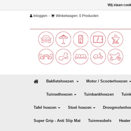
Wij slaan coo
-
Inloggen
Winkelwagen: 0 Producten
Bakfietshoezen
Motor / Scooterhoezen
Tuinsethoezen
Tuinbankhoezen
Tuin
Tafel hoezen
Stoel hoezen
Droogmolenho
Super Grip - Anti Slip Mat
Tuinmeubels
Heater