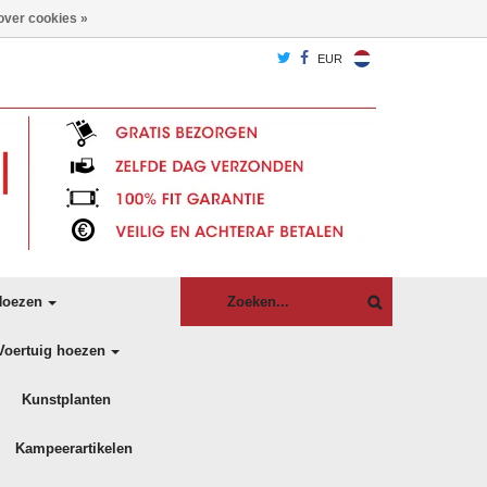
over cookies »
EUR
oezen
Voertuig hoezen
Kunstplanten
Kampeerartikelen