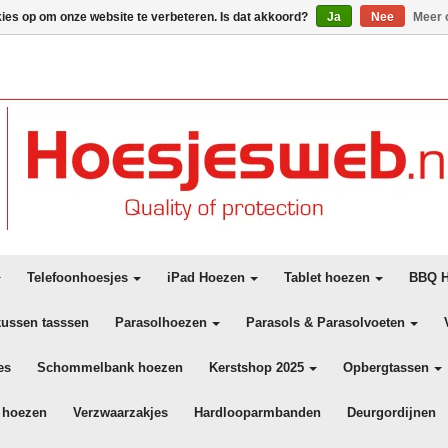
kies op om onze website te verbeteren. Is dat akkoord?
Ja
Nee
Meer 
Telefoonhoesjes
iPad Hoezen
Tablet hoezen
BBQ H
kussen tasssen
Parasolhoezen
Parasols & Parasolvoeten
es
Schommelbank hoezen
Kerstshop 2025
Opbergtassen
 hoezen
Verzwaarzakjes
Hardlooparmbanden
Deurgordijnen