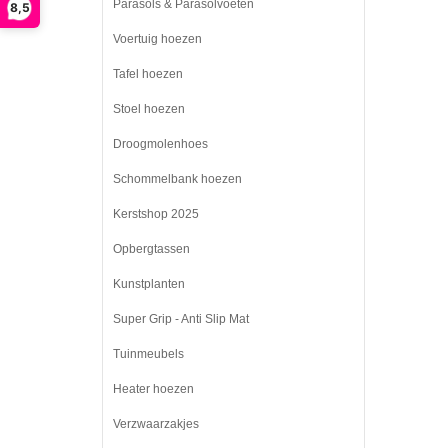
Parasols & Parasolvoeten
8,5
Voertuig hoezen
Tafel hoezen
Stoel hoezen
Droogmolenhoes
Schommelbank hoezen
Kerstshop 2025
Opbergtassen
Kunstplanten
Super Grip - Anti Slip Mat
Tuinmeubels
Heater hoezen
Verzwaarzakjes