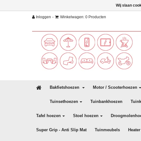
Wij slaan coo
-
Inloggen
Winkelwagen: 0 Producten
Bakfietshoezen
Motor / Scooterhoezen
Tuinsethoezen
Tuinbankhoezen
Tuin
Tafel hoezen
Stoel hoezen
Droogmolenho
Super Grip - Anti Slip Mat
Tuinmeubels
Heater