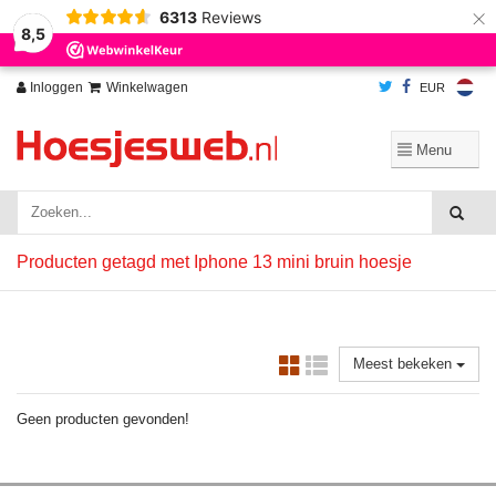
×
6313
Reviews
Wij slaan cookies op om onze website te verbeteren. Is dat akkoord?
Ja
8,5
Nee
Meer over cookies »
Inloggen
Winkelwagen
EUR
Producten getagd met Iphone 13 mini bruin hoesje
Meest bekeken
Geen producten gevonden!