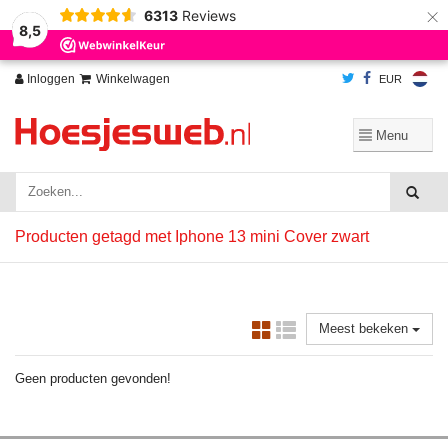
×
6313
Reviews
Wij slaan cookies op om onze website te verbeteren. Is dat akkoord?
Ja
8,5
Nee
Meer over cookies »
Inloggen
Winkelwagen
EUR
Producten getagd met Iphone 13 mini Cover zwart
Meest bekeken
Geen producten gevonden!