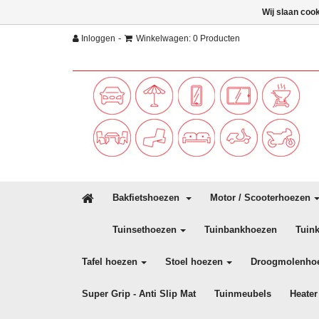
Wij slaan coo
-
Inloggen
Winkelwagen: 0 Producten
Bakfietshoezen
Motor / Scooterhoezen
Tuinsethoezen
Tuinbankhoezen
Tuin
Tafel hoezen
Stoel hoezen
Droogmolenho
Super Grip - Anti Slip Mat
Tuinmeubels
Heater