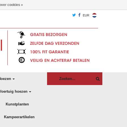
over cookies »
EUR
oezen
Voertuig hoezen
Kunstplanten
Kampeerartikelen