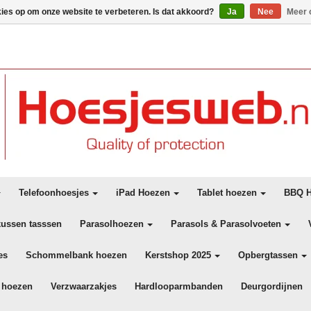
kies op om onze website te verbeteren. Is dat akkoord?
Ja
Nee
Meer 
Telefoonhoesjes
iPad Hoezen
Tablet hoezen
BBQ H
kussen tasssen
Parasolhoezen
Parasols & Parasolvoeten
es
Schommelbank hoezen
Kerstshop 2025
Opbergtassen
 hoezen
Verzwaarzakjes
Hardlooparmbanden
Deurgordijnen