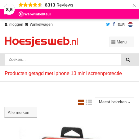
×
6313
Reviews
Wij slaan cookies op om onze website te verbeteren. Is dat akkoord?
Ja
8,5
Nee
Meer over cookies »
Inloggen
Winkelwagen
EUR
Producten getagd met iphone 13 mini screenprotectie
Meest bekeken