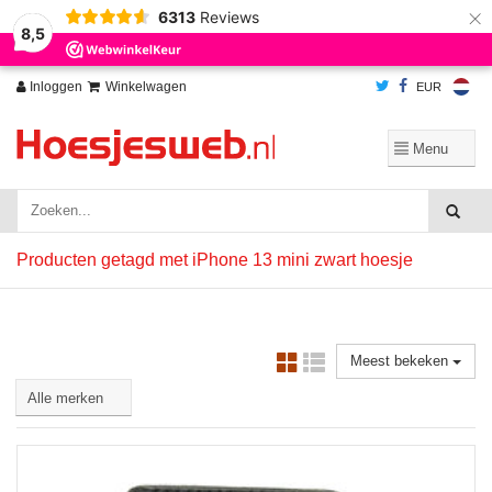
×
6313
Reviews
Wij slaan cookies op om onze website te verbeteren. Is dat akkoord?
Ja
8,5
Nee
Meer over cookies »
Inloggen
Winkelwagen
EUR
Producten getagd met iPhone 13 mini zwart hoesje
Meest bekeken