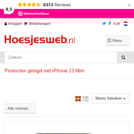
×
6313
Reviews
Wij slaan cookies op om onze website te verbeteren. Is dat akkoord?
Ja
8,5
Nee
Meer over cookies »
Inloggen
Winkelwagen
EUR
Producten getagd met iPhone 13 Mini
Meest bekeken