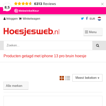
×
6313
Reviews
Wij slaan cookies op om onze website te verbeteren. Is dat akkoord?
Ja
8,5
Nee
Meer over cookies »
Inloggen
Winkelwagen
EUR
Producten getagd met iphone 13 pro bruin hoesje
Meest bekeken