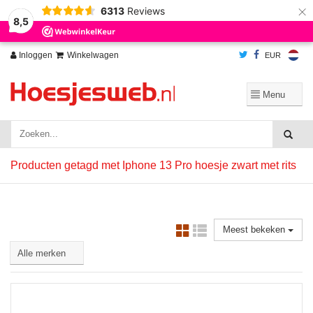
×
6313
Reviews
Wij slaan cookies op om onze website te verbeteren. Is dat akkoord?
Ja
8,5
Nee
Meer over cookies »
Inloggen
Winkelwagen
EUR
Producten getagd met Iphone 13 Pro hoesje zwart met rits
Meest bekeken