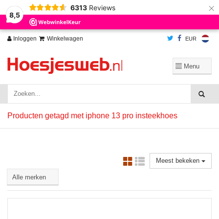
×
6313
Reviews
Wij slaan cookies op om onze website te verbeteren. Is dat akkoord?
Ja
8,5
Nee
Meer over cookies »
Inloggen
Winkelwagen
EUR
Producten getagd met iphone 13 pro insteekhoes
Meest bekeken