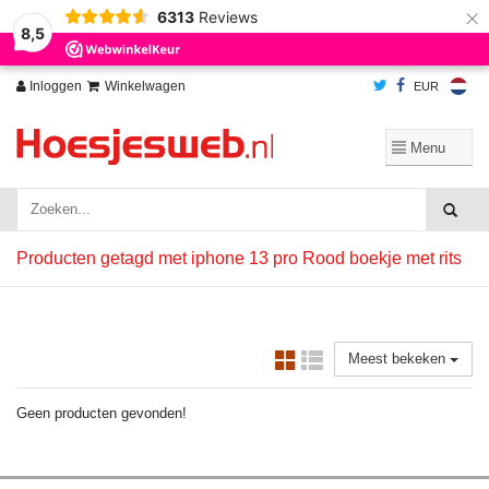
×
6313
Reviews
Wij slaan cookies op om onze website te verbeteren. Is dat akkoord?
Ja
8,5
Nee
Meer over cookies »
Inloggen
Winkelwagen
EUR
Producten getagd met iphone 13 pro Rood boekje met rits
Meest bekeken
Geen producten gevonden!