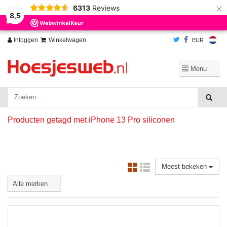
×
6313
Reviews
Wij slaan cookies op om onze website te verbeteren. Is dat akkoord?
Ja
8,5
Nee
Meer over cookies »
Inloggen
Winkelwagen
EUR
Producten getagd met iPhone 13 Pro siliconen
Meest bekeken