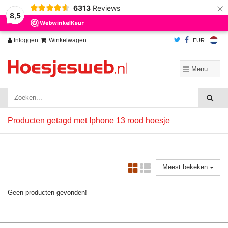
×
6313
Reviews
Wij slaan cookies op om onze website te verbeteren. Is dat akkoord?
Ja
8,5
Nee
Meer over cookies »
Inloggen
Winkelwagen
EUR
Producten getagd met Iphone 13 rood hoesje
Meest bekeken
Geen producten gevonden!