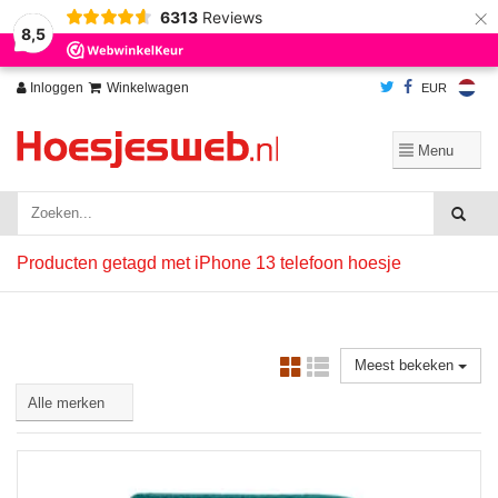
×
6313
Reviews
Wij slaan cookies op om onze website te verbeteren. Is dat akkoord?
Ja
8,5
Nee
Meer over cookies »
Inloggen
Winkelwagen
EUR
Producten getagd met iPhone 13 telefoon hoesje
Meest bekeken