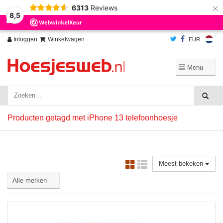
×
6313
Reviews
Wij slaan cookies op om onze website te verbeteren. Is dat akkoord?
Ja
8,5
Nee
Meer over cookies »
Inloggen
Winkelwagen
EUR
Producten getagd met iPhone 13 telefoonhoesje
Meest bekeken