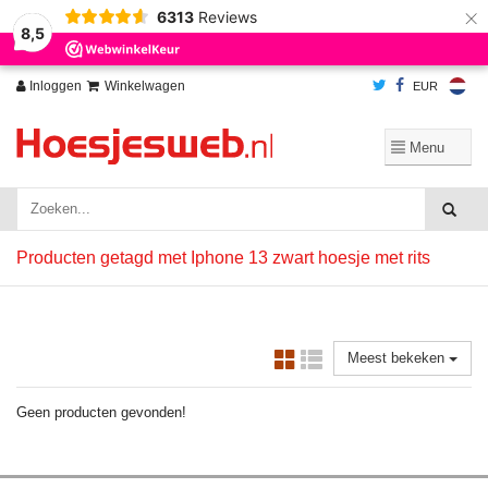
×
6313
Reviews
Wij slaan cookies op om onze website te verbeteren. Is dat akkoord?
Ja
8,5
Nee
Meer over cookies »
Inloggen
Winkelwagen
EUR
Producten getagd met Iphone 13 zwart hoesje met rits
Meest bekeken
Geen producten gevonden!