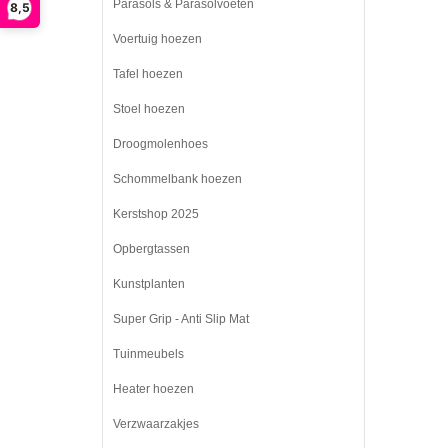
Parasols & Parasolvoeten
8,5
Voertuig hoezen
Tafel hoezen
Stoel hoezen
Droogmolenhoes
Schommelbank hoezen
Kerstshop 2025
Opbergtassen
Kunstplanten
Super Grip - Anti Slip Mat
Tuinmeubels
Heater hoezen
Verzwaarzakjes