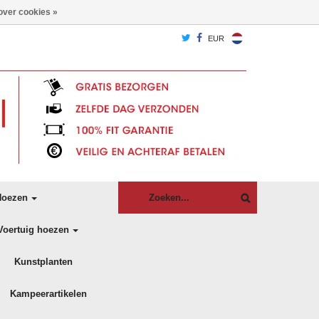
over cookies »
EUR
oezen
Voertuig hoezen
Kunstplanten
Kampeerartikelen