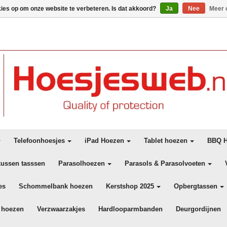
kies op om onze website te verbeteren. Is dat akkoord?
Ja
Nee
Meer 
Telefoonhoesjes
iPad Hoezen
Tablet hoezen
BBQ H
kussen tasssen
Parasolhoezen
Parasols & Parasolvoeten
es
Schommelbank hoezen
Kerstshop 2025
Opbergtassen
 hoezen
Verzwaarzakjes
Hardlooparmbanden
Deurgordijnen