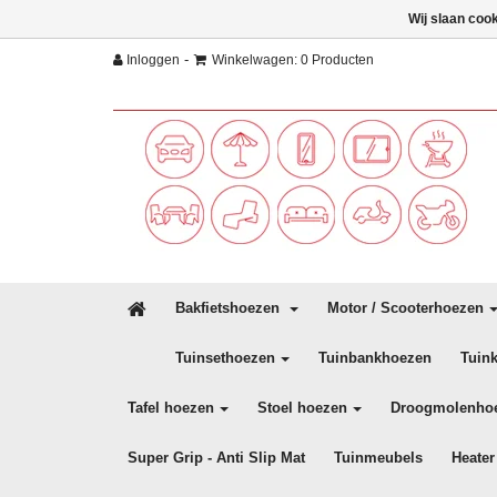
Wij slaan coo
-
Inloggen
Winkelwagen: 0 Producten
Bakfietshoezen
Motor / Scooterhoezen
Tuinsethoezen
Tuinbankhoezen
Tuin
Tafel hoezen
Stoel hoezen
Droogmolenho
Super Grip - Anti Slip Mat
Tuinmeubels
Heater