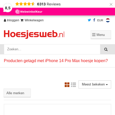
×
6313
Reviews
Wij slaan cookies op om onze website te verbeteren. Is dat akkoord?
Ja
8,5
Nee
Meer over cookies »
Inloggen
Winkelwagen
EUR
Producten getagd met iPhone 14 Pro Max hoesje kopen?
Meest bekeken