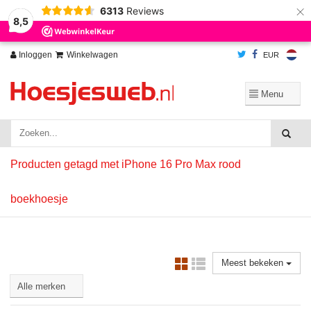
×
6313
Reviews
Wij slaan cookies op om onze website te verbeteren. Is dat akkoord?
Ja
8,5
Nee
Meer over cookies »
Inloggen
Winkelwagen
EUR
Producten getagd met iPhone 16 Pro Max rood
boekhoesje
Meest bekeken