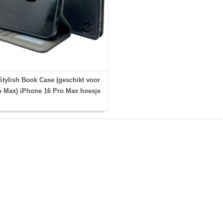
tylish Book Case (geschikt voor
o Max) iPhone 16 Pro Max hoesje
3 pasjesuitsnedes + fotovakje -
emonneehoesje - pasjeshouder -
Zwart