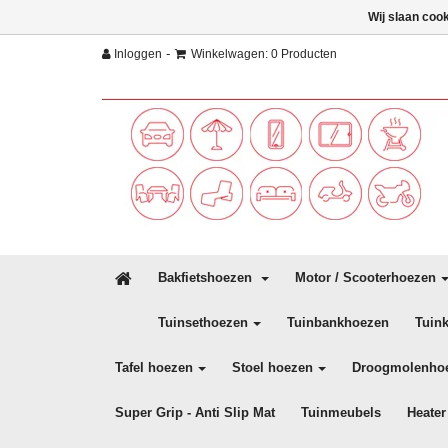
Wij slaan coo
-
Inloggen
Winkelwagen: 0 Producten
Bakfietshoezen
Motor / Scooterhoezen
Tuinsethoezen
Tuinbankhoezen
Tuin
Tafel hoezen
Stoel hoezen
Droogmolenho
Super Grip - Anti Slip Mat
Tuinmeubels
Heater