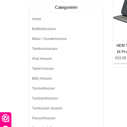
Categorieën
Home
Bakfietshoezen
Motor / Scooterhoezen
HEM S
Telefoonhoesjes
16 Pr
€24,99
met 
iPad Hoezen
Port
Tablet hoezen
BBQ Hoezen
Tuinsethoezen
Tuinbankhoezen
Tuinkussen tasssen
Parasolhoezen