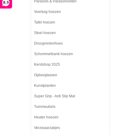
Parasols & Parasolvoeten
8,5
Voertuig hoezen
Tafel hoezen
Stoel hoezen
Droogmolenhoes
Schommelbank hoezen
Kerstshop 2025
Opbergtassen
Kunstplanten
Super Grip - Anti Slip Mat
Tuinmeubels
Heater hoezen
Verzwaarzakjes