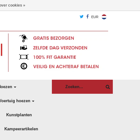
over cookies »
EUR
oezen
Voertuig hoezen
Kunstplanten
Kampeerartikelen