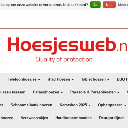
kies op om onze website te verbeteren. Is dat akkoord?
Ja
Nee
Meer 
Telefoonhoesjes
iPad Hoezen
Tablet hoezen
BBQ H
kussen tasssen
Parasolhoezen
Parasols & Parasolvoeten
es
Schommelbank hoezen
Kerstshop 2025
Opbergtassen
 hoezen
Verzwaarzakjes
Hardlooparmbanden
Deurgordijnen