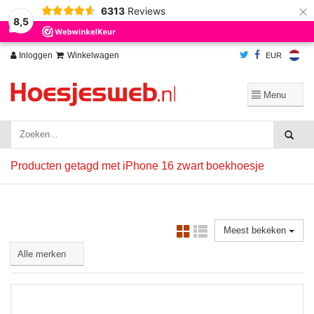
×
6313
Reviews
Wij slaan cookies op om onze website te verbeteren. Is dat akkoord?
Ja
8,5
Nee
Meer over cookies »
Inloggen
Winkelwagen
EUR
Producten getagd met iPhone 16 zwart boekhoesje
Meest bekeken