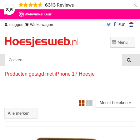
×
6313
Reviews
Wij slaan cookies op om onze website te verbeteren. Is dat akkoord?
Ja
8,5
Nee
Meer over cookies »
Inloggen
Winkelwagen
EUR
Producten getagd met iPhone 17 Hoesje
Meest bekeken