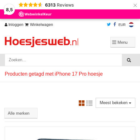
×
6313
Reviews
Wij slaan cookies op om onze website te verbeteren. Is dat akkoord?
Ja
8,5
Nee
Meer over cookies »
Inloggen
Winkelwagen
EUR
Producten getagd met iPhone 17 Pro hoesje
Meest bekeken