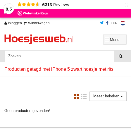
×
6313
Reviews
Wij slaan cookies op om onze website te verbeteren. Is dat akkoord?
Ja
8,5
Nee
Meer over cookies »
Inloggen
Winkelwagen
EUR
Producten getagd met iPhone 5 zwart hoesje met rits
Meest bekeken
Geen producten gevonden!