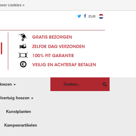
over cookies »
EUR
oezen
Voertuig hoezen
Kunstplanten
Kampeerartikelen