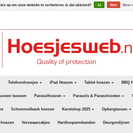
kies op om onze website te verbeteren. Is dat akkoord?
Ja
Nee
Meer 
Telefoonhoesjes
iPad Hoezen
Tablet hoezen
BBQ H
kussen tasssen
Parasolhoezen
Parasols & Parasolvoeten
es
Schommelbank hoezen
Kerstshop 2025
Opbergtassen
 hoezen
Verzwaarzakjes
Hardlooparmbanden
Deurgordijnen