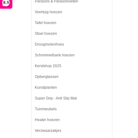
Parasols & Parasolvoeten
8,5
Voertuig hoezen
Tafel hoezen
Stoel hoezen
Droogmolenhoes
Schommelbank hoezen
Kerstshop 2025
Opbergtassen
Kunstplanten
Super Grip - Anti Slip Mat
Tuinmeubels
Heater hoezen
Verzwaarzakjes