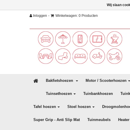
Wij slaan coo
-
Inloggen
Winkelwagen: 0 Producten
Bakfietshoezen
Motor / Scooterhoezen
Tuinsethoezen
Tuinbankhoezen
Tuin
Tafel hoezen
Stoel hoezen
Droogmolenho
Super Grip - Anti Slip Mat
Tuinmeubels
Heater