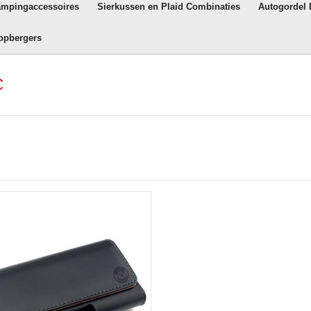
ampingaccessoires
Sierkussen en Plaid Combinaties
Autogordel
opbergers
C