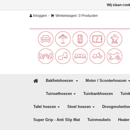
Wij slaan coo
-
Inloggen
Winkelwagen: 0 Producten
Bakfietshoezen
Motor / Scooterhoezen
Tuinsethoezen
Tuinbankhoezen
Tuin
Tafel hoezen
Stoel hoezen
Droogmolenho
Super Grip - Anti Slip Mat
Tuinmeubels
Heater