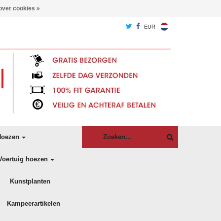
over cookies »
EUR
oezen
Voertuig hoezen
Kunstplanten
Kampeerartikelen