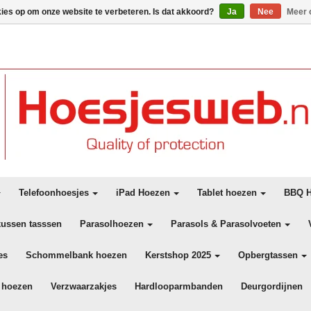
kies op om onze website te verbeteren. Is dat akkoord?
Ja
Nee
Meer 
Telefoonhoesjes
iPad Hoezen
Tablet hoezen
BBQ H
kussen tasssen
Parasolhoezen
Parasols & Parasolvoeten
es
Schommelbank hoezen
Kerstshop 2025
Opbergtassen
 hoezen
Verzwaarzakjes
Hardlooparmbanden
Deurgordijnen