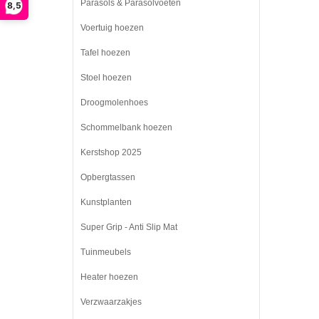
Parasols & Parasolvoeten
8,5
Voertuig hoezen
Tafel hoezen
Stoel hoezen
Droogmolenhoes
Schommelbank hoezen
Kerstshop 2025
Opbergtassen
Kunstplanten
Super Grip - Anti Slip Mat
Tuinmeubels
Heater hoezen
Verzwaarzakjes