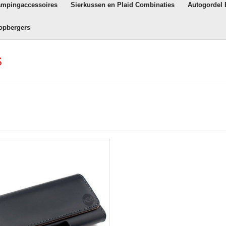
ampingaccessoires
Sierkussen en Plaid Combinaties
Autogordel
opbergers
S