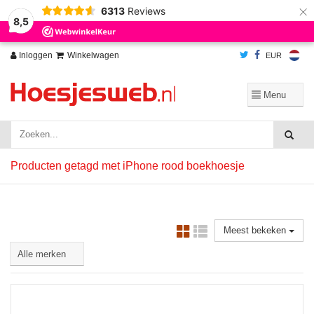
×
6313
Reviews
Wij slaan cookies op om onze website te verbeteren. Is dat akkoord?
Ja
8,5
Nee
Meer over cookies »
Inloggen
Winkelwagen
EUR
Producten getagd met iPhone rood boekhoesje
Meest bekeken