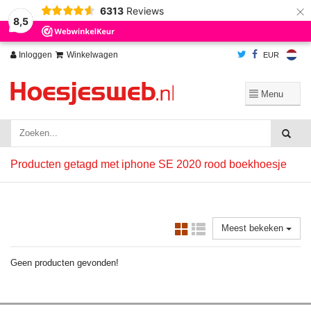
×
6313
Reviews
Wij slaan cookies op om onze website te verbeteren. Is dat akkoord?
Ja
8,5
Nee
Meer over cookies »
Inloggen
Winkelwagen
EUR
Producten getagd met iphone SE 2020 rood boekhoesje
Meest bekeken
Geen producten gevonden!